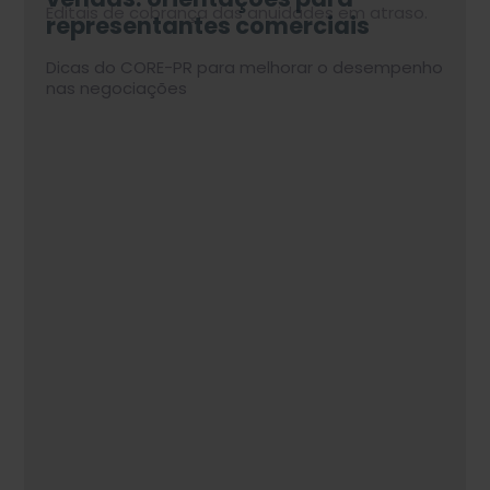
Editais de cobrança das anuidades em atraso.
representantes comerciais
economia
reforça relevância do
enfrentarem turbulências
atendimento presencial nas
políticas e econômicas
Dicas do CORE-PR para melhorar o desempenho
Por Paulo Nauiack, diretor-presidente do CORE-
lojas
nas negociações
PR
Confira no nosso site.