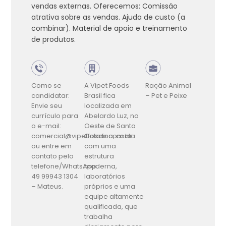
vendas externas. Oferecemos: Comissão
atrativa sobre as vendas. Ajuda de custo (a
combinar). Material de apoio e treinamento
de produtos.
Como se
A Vipet Foods
Ração Animal
candidatar:
Brasil fica
– Pet e Peixe
Envie seu
localizada em
currículo para
Abelardo Luz, no
o e-mail:
Oeste de Santa
comercial@vipetfoods.com.br
Catarina, conta
ou entre em
com uma
contato pelo
estrutura
telefone/WhatsApp:
moderna,
49 99943 1304
laboratórios
– Mateus.
próprios e uma
equipe altamente
qualificada, que
trabalha