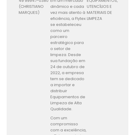
49 99947-0380
Em um mercado
EQUIPAMENTOS,
(CHRISTIANO
dinâmico e cada
UTENCÍLIOS E
MARQUES)
vez mais atento à
MATERIAIS DE
eficiência, a Flytex
LIMPEZA
se estabeleceu
como um
parceiro
estratégico para
o setor de
limpeza. Desde
sua fundação em
24 de outubro de
2022, a empresa
tem se dedicado
a importar e
distribuir
Equipamentos de
Limpeza de Alta
Qualidade.
Com um
compromisso
com a excelência,