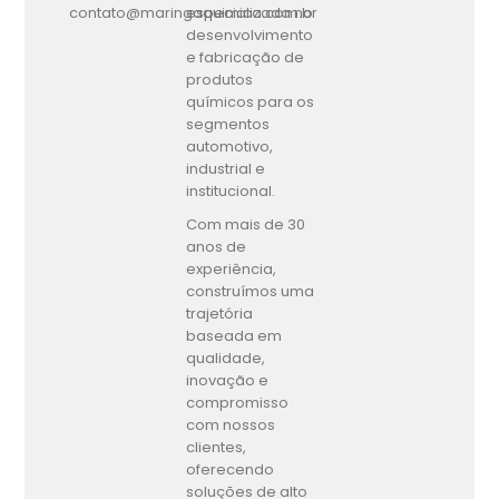
contato@maringaquimica.com.br
especializada no
desenvolvimento
e fabricação de
produtos
químicos para os
segmentos
automotivo,
industrial e
institucional.
Com mais de 30
anos de
experiência,
construímos uma
trajetória
baseada em
qualidade,
inovação e
compromisso
com nossos
clientes,
oferecendo
soluções de alto