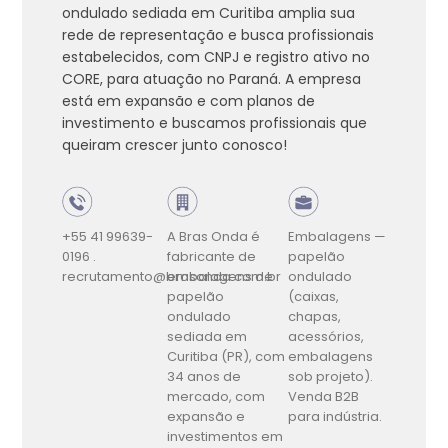
ondulado sediada em Curitiba amplia sua
rede de representação e busca profissionais
estabelecidos, com CNPJ e registro ativo no
CORE, para atuação no Paraná. A empresa
está em expansão e com planos de
investimento e buscamos profissionais que
queiram crescer junto conosco!
+55 41 99639-
A Bras Onda é
Embalagens —
0196 .
fabricante de
papelão
recrutamento@brasonda.com.br
embalagens de
ondulado
papelão
(caixas,
ondulado
chapas,
sediada em
acessórios,
Curitiba (PR), com
embalagens
34 anos de
sob projeto).
mercado, com
Venda B2B
expansão e
para indústria.
investimentos em