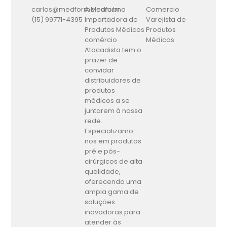
carlos@medforma.com.br
A Medforma
Comercio
(15) 99771-4395
Importadora de
Varejista de
Produtos Médicos
Produtos
comércio
Médicos
Atacadista tem o
prazer de
convidar
distribuidores de
produtos
médicos a se
juntarem à nossa
rede.
Especializamo-
nos em produtos
pré e pós-
cirúrgicos de alta
qualidade,
oferecendo uma
ampla gama de
soluções
inovadoras para
atender às