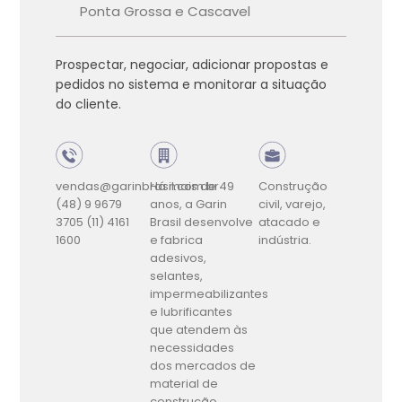
Ponta Grossa e Cascavel
Prospectar, negociar, adicionar propostas e
pedidos no sistema e monitorar a situação
do cliente.
vendas@garinbrasil.com.br
Há mais de 49
Construção
(48) 9 9679
anos, a Garin
civil, varejo,
3705
(11) 4161
Brasil desenvolve
atacado e
1600
e fabrica
indústria.
adesivos,
selantes,
impermeabilizantes
e lubrificantes
que atendem às
necessidades
dos mercados de
material de
construção,