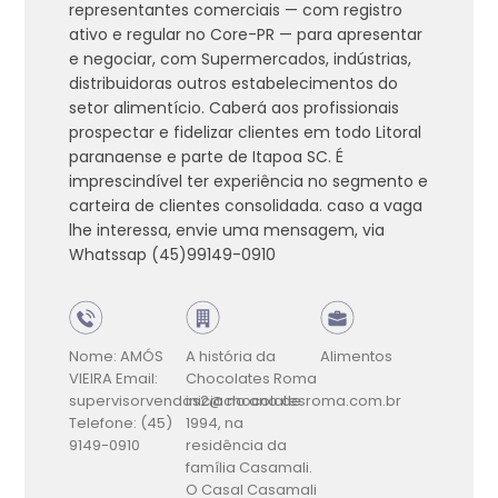
representantes comerciais — com registro
ativo e regular no Core-PR — para apresentar
e negociar, com Supermercados, indústrias,
distribuidoras outros estabelecimentos do
setor alimentício. Caberá aos profissionais
prospectar e fidelizar clientes em todo Litoral
paranaense e parte de Itapoa SC. É
imprescindível ter experiência no segmento e
carteira de clientes consolidada. caso a vaga
lhe interessa, envie uma mensagem, via
Whatssap (45)99149-0910
Nome: AMÓS
A história da
Alimentos
VIEIRA
Email:
Chocolates Roma
supervisorvendas2@chocolatesroma.com.br
inicia no ano de
Telefone: (45)
1994, na
9149-0910
residência da
família Casamali.
O Casal Casamali