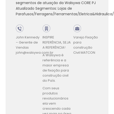
segmentos de atuação da Walsywa CORE PJ
Atualizado Segmentos: Lojas de
Parafusos/Ferragens/Ferramentas/Eletrica&Hidraulica/
John Kennedy
INSPIRE
Varejo
Fixação
– Gerente de
REFERÊNCIA, SEJA
para
Vendas
A REFERÊNCIA!
construção
john@walsywa.com.br
Civil
MATCON
A Walsywa é
referência e a
maior empresa
de fixação para
construção civil
do País.
Com seus
produtos
revolucionários
ela vem
crescendo cada
vez mais na área