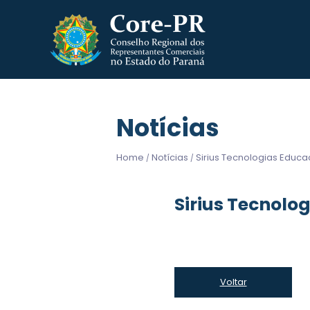
Notícias
Home
Notícias
Sirius Tecnologias Educa
/
/
Sirius Tecnolo
Voltar