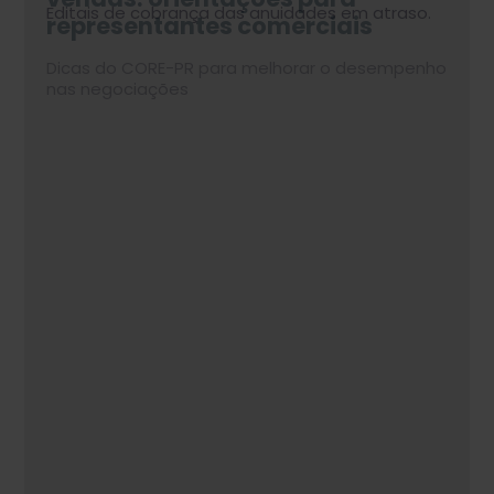
Editais de cobrança das anuidades em atraso.
representantes comerciais
economia
reforça relevância do
enfrentarem turbulências
atendimento presencial nas
políticas e econômicas
Dicas do CORE-PR para melhorar o desempenho
Por Paulo Nauiack, diretor-presidente do CORE-
lojas
nas negociações
PR
Confira no nosso site.