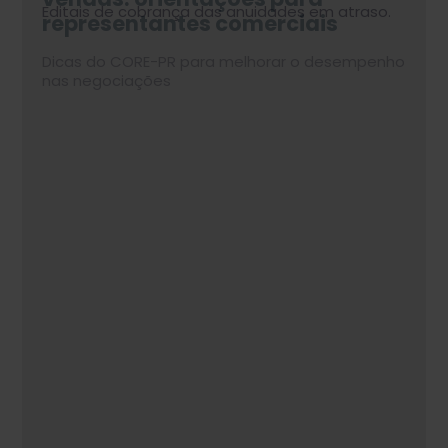
Editais de cobrança das anuidades em atraso.
representantes comerciais
economia
reforça relevância do
enfrentarem turbulências
atendimento presencial nas
políticas e econômicas
Dicas do CORE-PR para melhorar o desempenho
Por Paulo Nauiack, diretor-presidente do CORE-
lojas
nas negociações
PR
Confira no nosso site.