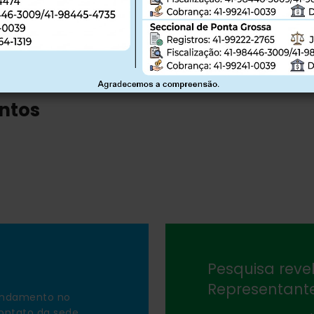
entos
Pesquisa revel
Representant
endamento no
contato da sede