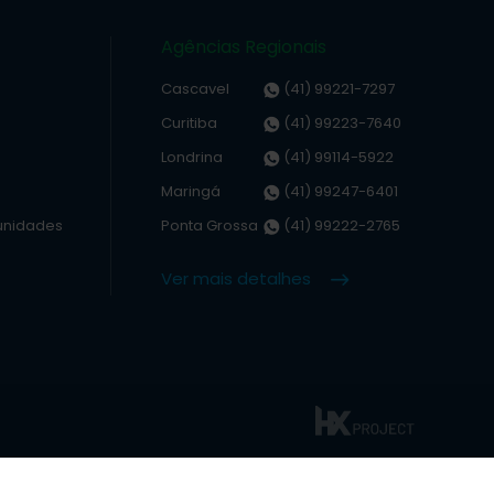
Agências Regionais
Cascavel
(41) 99221-7297
Curitiba
(41) 99223-7640
Londrina
(41) 99114-5922
Maringá
(41) 99247-6401
unidades
Ponta Grossa
(41) 99222-2765
Ver mais detalhes