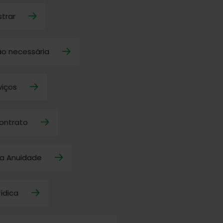
trar
o necessária
viços
ontrato
a Anuidade
rídica