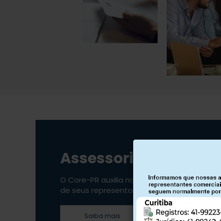
Assessoria Jurídica
O Core-PR auxilia na segurança jurídica
de seus representantes
Saiba mais