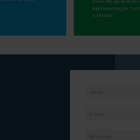
Core-PR apresenta l
Representação Comer
o Estado