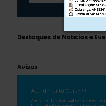
Destaques de Noticias e Ev
Avisos
Atendimento Core-PR
Atendimento presencial somente por ag
horário das 08:30h às 16:00h. Encontre o 