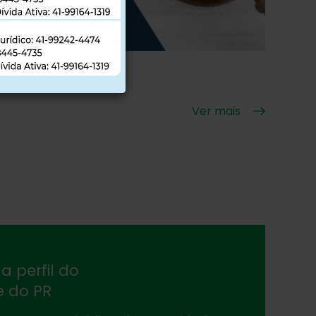
Ver mais
a perfil do
e do PR