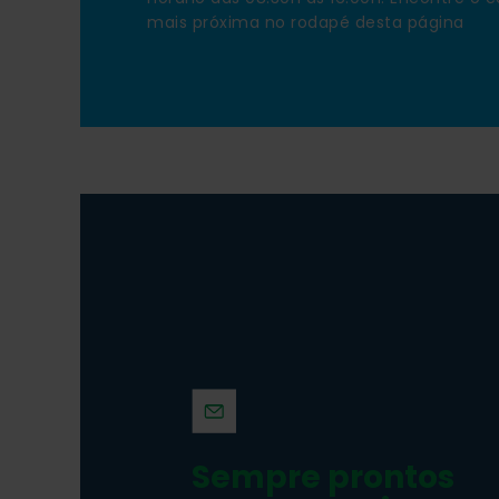
mais próxima no rodapé desta página
testy
testy
, test.
Sempre prontos