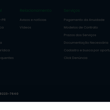
l
Relacionamento
Serviços
e-PR
Avisos e notícias
Pagamento da Anuidade
ica
Vídeos
Modelos de Contrato
Prazos dos Serviços
ia
Documentação Necessária
rídica
Cadastro e busca por oport
equentes
Click Denúncia
99223-7640