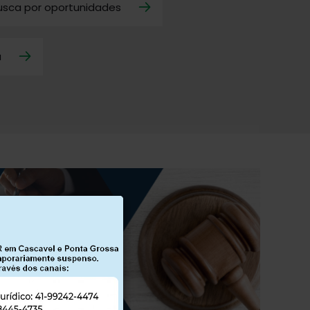
usca por oportunidades
a