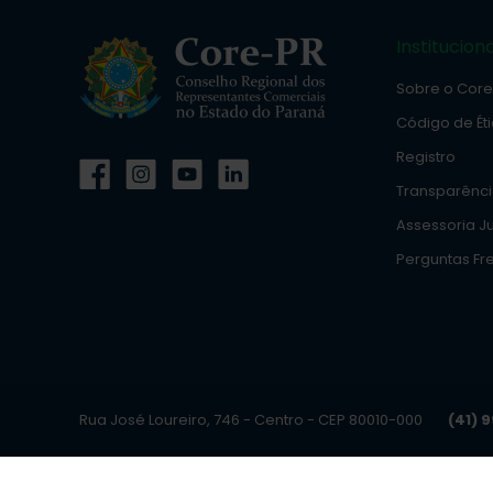
Instituciona
Sobre o Cor
Código de Ét
Registro
Transparênc
Assessoria Ju
Perguntas Fr
Rua José Loureiro, 746 - Centro - CEP 80010-000
(41) 