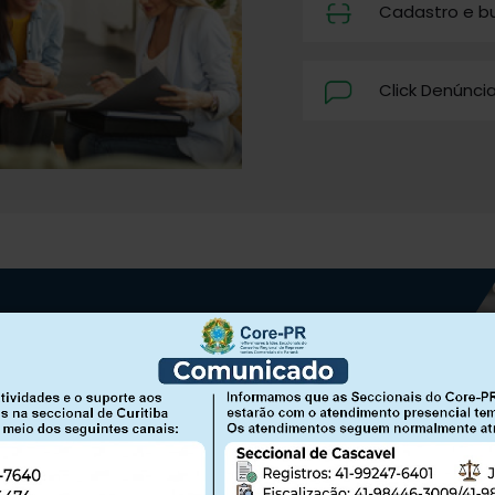
Cadastro e b
Click Denúnci