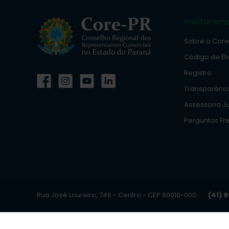
Instituciona
Sobre o Cor
Código de Ét
Registro
Transparênc
Assessoria Ju
Perguntas Fr
Rua José Loureiro, 746 - Centro - CEP 80010-000
(41) 