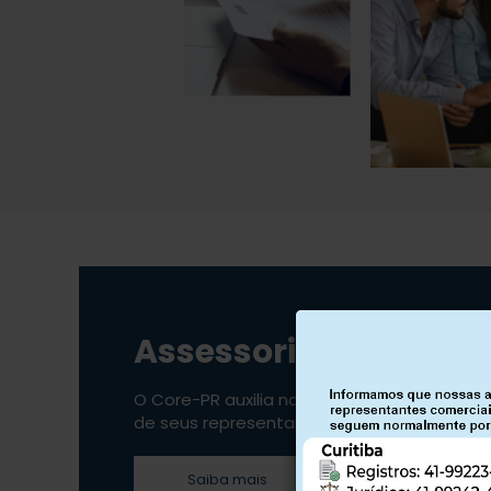
Assessoria Jurídica
O Core-PR auxilia na segurança jurídica
de seus representantes
Saiba mais