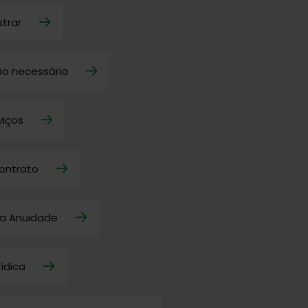
trar
o necessária
viços
ontrato
a Anuidade
rídica