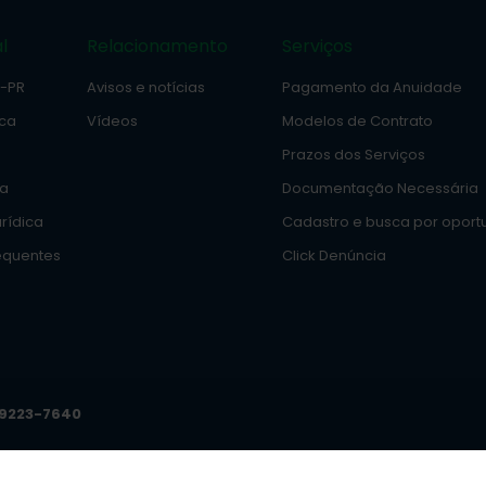
l
Relacionamento
Serviços
e-PR
Avisos e notícias
Pagamento da Anuidade
ica
Vídeos
Modelos de Contrato
Prazos dos Serviços
ia
Documentação Necessária
rídica
Cadastro e busca por oport
equentes
Click Denúncia
99223-7640