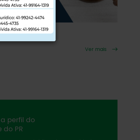
Ver mais
a perfil do
e do PR