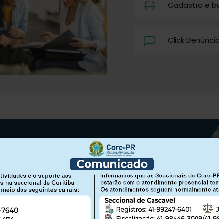
Cadastro e b
Click Denúnci