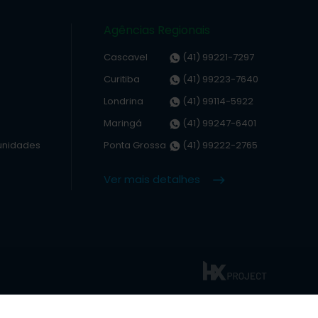
Agências Regionais
Cascavel
(41) 99221-7297
Curitiba
(41) 99223-7640
Londrina
(41) 99114-5922
Maringá
(41) 99247-6401
unidades
Ponta Grossa
(41) 99222-2765
Ver mais detalhes