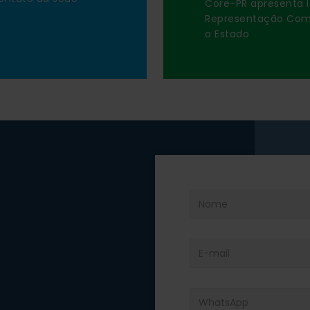
Core-PR apresenta l
Representação Comer
o Estado