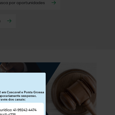
usca por oportunidades
a