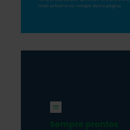
mais próxima no rodapé desta página
testy
testy
, test.
Sempre prontos