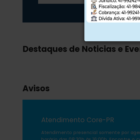
Destaques de Noticias e Ev
Avisos
Atendimento Core-PR
Atendimento presencial somente por ag
horário das 08:30h às 16:00h. Encontre o 