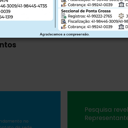
entos
Pesquisa revel
Representant
endamento no
contato da sede