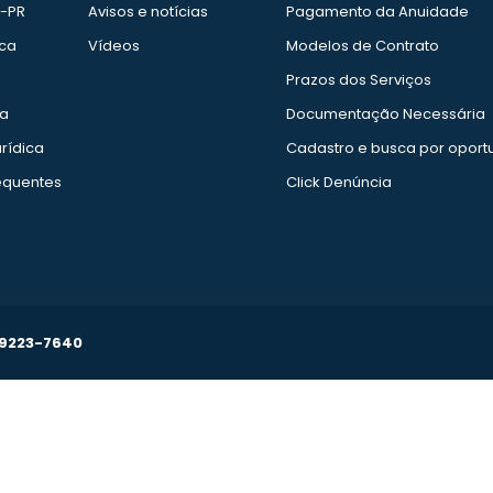
e-PR
Avisos e notícias
Pagamento da Anuidade
ica
Vídeos
Modelos de Contrato
Prazos dos Serviços
ia
Documentação Necessária
rídica
Cadastro e busca por oport
equentes
Click Denúncia
99223-7640