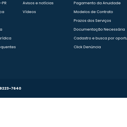
e-PR
Avisos e notícias
Pagamento da Anuidade
ica
Vídeos
Modelos de Contrato
Prazos dos Serviços
ia
Documentação Necessária
rídica
Cadastro e busca por oport
equentes
Click Denúncia
99223-7640