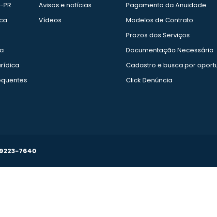
e-PR
Avisos e notícias
Pagamento da Anuidade
ica
Vídeos
Modelos de Contrato
Prazos dos Serviços
ia
Documentação Necessária
rídica
Cadastro e busca por oport
equentes
Click Denúncia
99223-7640